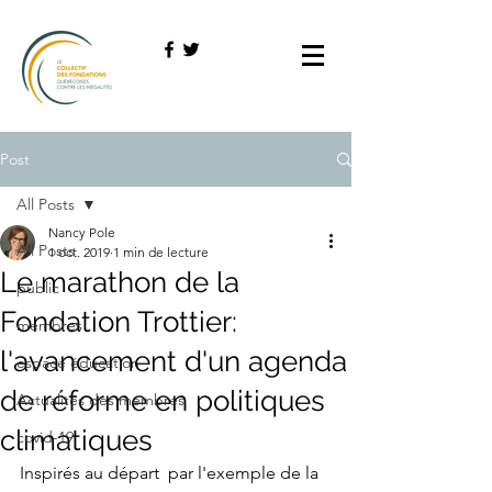
Post
All Posts
Nancy Pole
All Posts
1 oct. 2019
1 min de lecture
Le marathon de la
public
Fondation Trottier:
membres
l'avancement d'un agenda
espace éducation
de réforme en politiques
Actualités des membres
climatiques
covid-19
Inspirés au départ  par l'exemple de la 