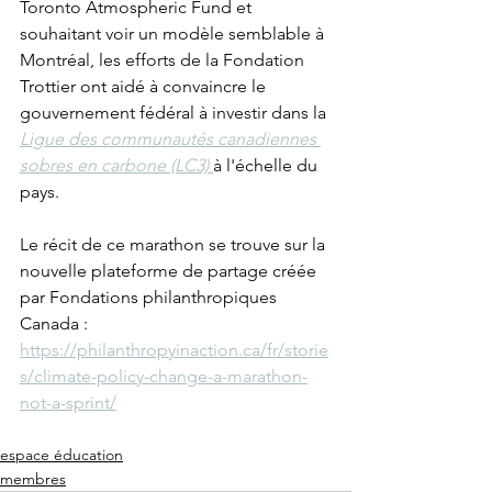
Toronto Atmospheric Fund et 
souhaitant voir un modèle semblable à 
Montréal, les efforts de la Fondation 
Trottier ont aidé à convaincre le 
gouvernement fédéral à investir dans la 
Ligue des communautés canadiennes 
sobres en carbone (LC3) 
à l'échelle du 
pays. 
Le récit de ce marathon se trouve sur la 
nouvelle plateforme de partage créée 
par Fondations philanthropiques 
Canada :
https://philanthropyinaction.ca/fr/storie
s/climate-policy-change-a-marathon-
not-a-sprint/
espace éducation
membres