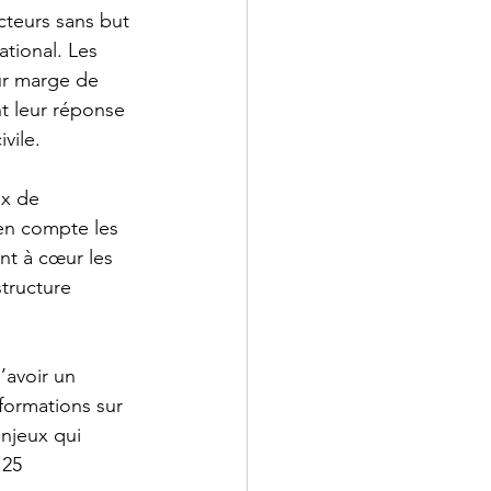
cteurs sans but 
ational. Les 
ur marge de 
t leur réponse 
vile. 
ux de 
en compte les 
nt à cœur les 
tructure 
’avoir un 
nformations sur 
njeux qui 
 25 