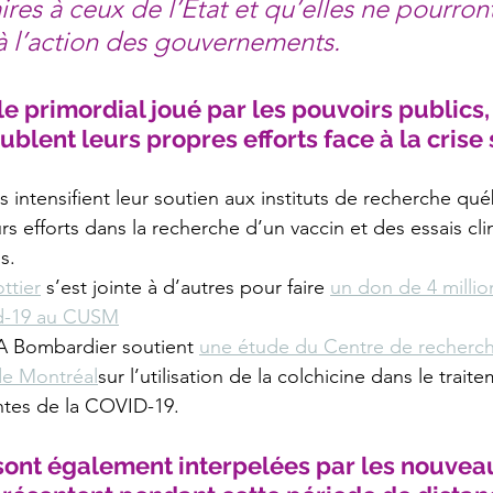
es à ceux de l’État et qu’elles ne pourront
 à l’action des gouvernements.
e primordial joué par les pouvoirs publics, 
blent leurs propres efforts face à la crise 
es intensifient leur soutien aux instituts de recherche qué
urs efforts dans la recherche d’un vaccin et des essais cl
s.
ttier
 s’est jointe à d’autres pour faire 
un don de 4 millio
d-19 au CUSM
A Bombardier soutient 
une étude du Centre de recherche 
de Montréal
sur l’utilisation de la colchicine dans le trait
ntes de la COVID-19.
sont également interpelées par les nouvea