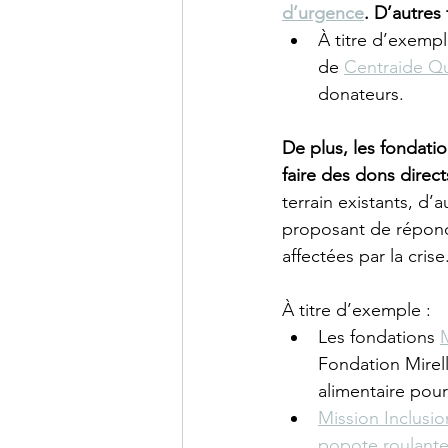
d’urgence
. D’autres
À titre d’exempl
de 
Centraide Q
donateurs.
De plus, les fondati
faire des dons direc
terrain existants, d’
proposant de répond
affectées par la crise.
À titre d’exemple :
Les fondations 
Fondation Mirell
alimentaire pour
Mission Inclusio
popote roulant