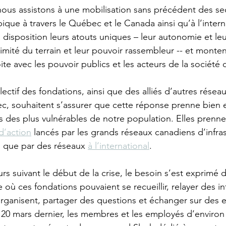
ous assistons à une mobilisation sans précédent des se
opique à travers le Québec et le Canada ainsi qu’à l’intern
 disposition leurs atouts uniques – leur autonomie et le
mité du terrain et leur pouvoir rassembleur -- et monten
te avec les pouvoir publics et les acteurs de la société ci
ctif des fondations, ainsi que des alliés d’autres résea
c, souhaitent s’assurer que cette réponse prenne bien 
ns des plus vulnérables de notre population. Elles prenne
d’action
 lancés par les grands réseaux canadiens d’infras
i que par des réseaux 
à l’international
. 
rs suivant le début de la crise, le besoin s’est exprimé d
 où ces fondations pouvaient se recueillir, relayer des i
organisent, partager des questions et échanger sur des e
20 mars dernier, les membres et les employés d’environ