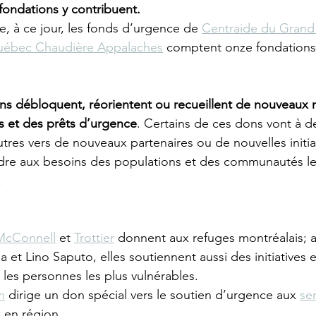
 fondations y contribuent.
e, à ce jour, les fonds d’urgence de 
Centraide du Grand
uébec Chaudière Appalaches
 comptent onze fondations 
ons débloquent, réorientent ou recueillent de nouveaux
ts et des prêts d’urgence
. Certains de ces dons vont à d
autres vers de nouveaux partenaires ou de nouvelles initia
re aux besoins des populations et des communautés le
 
McConnell
 et 
Trottier
 donnent aux refuges montréalais; a
a et Lino Saputo, elles soutiennent aussi des initiatives e
 les personnes les plus vulnérables.
n
 dirige un don spécial vers le soutien d’urgence aux 
se
e
 en région. 