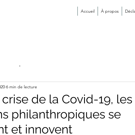
Accueil
À propos
Décl
s
espace éducation
Actualités des membres
020
6 min de lecture
 crise de la Covid-19, les
ns philanthropiques se
nt et innovent