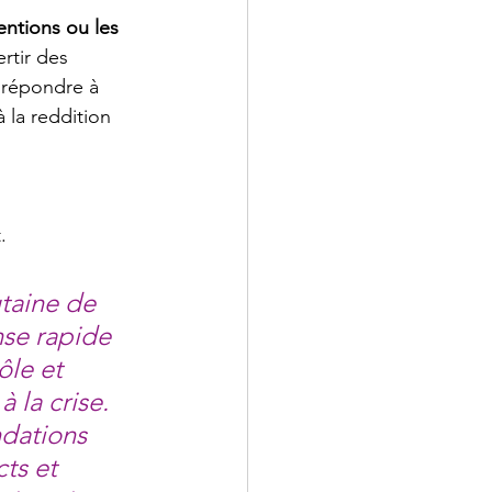
entions ou les 
rtir des 
 répondre à 
 la reddition 
.
taine de 
nse rapide 
le et 
 la crise.
ndations 
ts et 