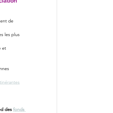
iation 
ent de 
s les plus 
 et 
onnes 
tinérantes
ed des 
fonds 