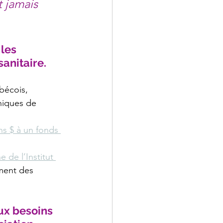
 jamais 
les 
sanitaire.
bécois, 
iniques de 
ns $ à un fonds 
de l’Institut 
ement des 
ux besoins 