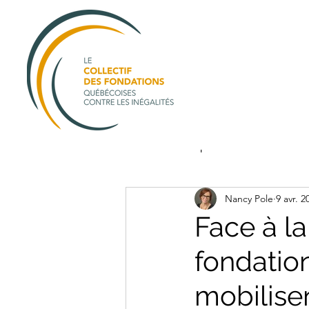
All Posts
public
membre
Nancy Pole
9 avr. 2
Face à la
fondatio
mobilise