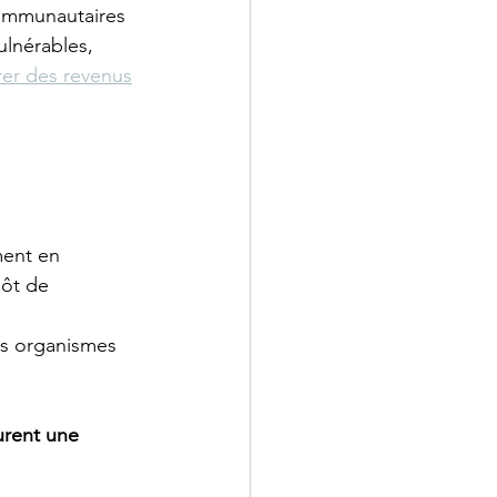
communautaires 
lnérables, 
rer des revenus
 
ment en 
ôt de 
es organismes 
urent une 