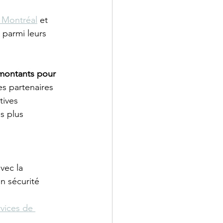
 Montréal
 et 
parmi leurs 
 montants pour 
es partenaires 
tives 
s plus 
vec la 
n sécurité 
rvices de 