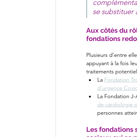
complémentair
se substituer
Aux côtés du rôl
fondations redou
Plusieurs d’entre ell
appuyant à la fois le
traitements potentiel
La 
Fondation Tro
d’urgence Covi
La Fondation J-
de cardiologie 
personnes attei
Les fondations 