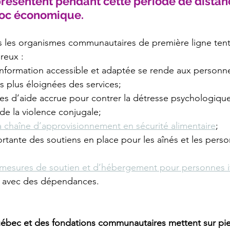
présentent pendant cette période de distanc
hoc économique.
s les organismes communautaires de première ligne tent
reux :
information accessible et adaptée se rende aux personne
es plus éloignées des services;
es d’aide accrue pour contrer la détresse psychologique
de la violence conjugale; 
a chaîne d’approvisionnement en sécurité alimentaire
;
rtante des soutiens en place pour les aînés et les pers
mesures de soutien et d’hébergement pour personnes i
s avec des dépendances.
ébec et des fondations communautaires mettent sur pi