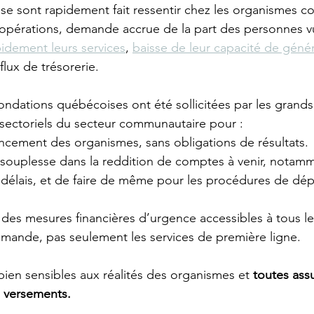
se se sont rapidement fait ressentir chez les organismes 
’opérations, demande accrue de la part des personnes vu
idement leurs services
, 
baisse de leur capacité de géné
flux de trésorerie. 
fondations québécoises ont été sollicitées par les grands
sectoriels du secteur communautaire pour :
ancement des organismes, sans obligations de résultats.
 souplesse dans la reddition de comptes à venir, notam
 délais, et de faire de même pour les procédures de dép
 des mesures financières d’urgence accessibles à tous l
emande, pas seulement les services de première ligne.
bien sensibles aux réalités des organismes et 
toutes ass
s versements.