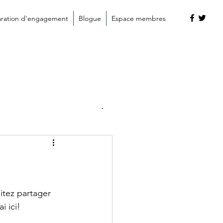
aration d'engagement
Blogue
Espace membres
covid-19
tez partager 
i ici!