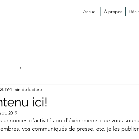
Accueil
À propos
Décl
s
espace éducation
Actualités des membres
 2019
1 min de lecture
tenu ici!
ept. 2019
s annonces d'activités ou d'événements que vous souhai
embres, vos communiqués de presse, etc, je les publiera