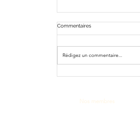
Commentaires
Rédigez un commentaire...
Consultation - Plan d’action
gouvernemental pour
l’action communautaire: les
fondations s'expriment
Nos membres
Fondation Berthiaume-
Fondation Béati
Fondation du Grand Mo
Fondation Dufresne et 